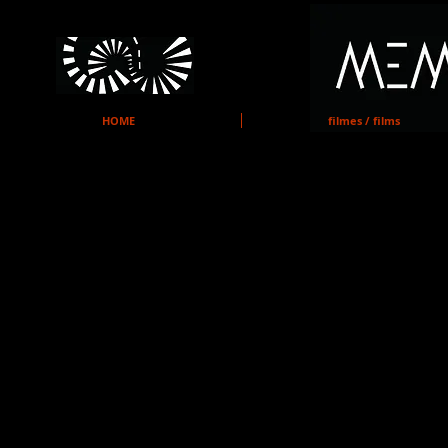
MEMO
HOME
filmes / films
Nossos filmes circulando!