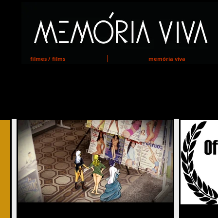
MEMORIA VIVA
filmes / films
memória viva