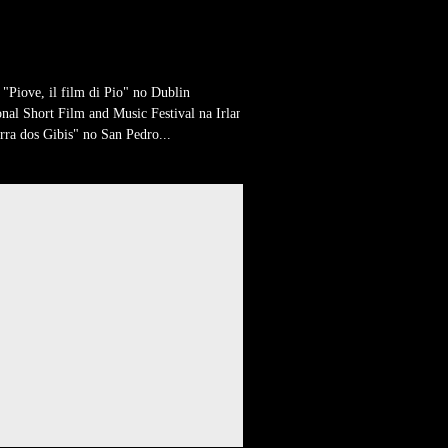
S FILMES DA MEMÓRIA
A HOJE PELO MUNDO!
"Piove, il film di Pio" no Dublin
onal Short Film and Music Festival na Irlanda
rra dos Gibis" no San Pedro...