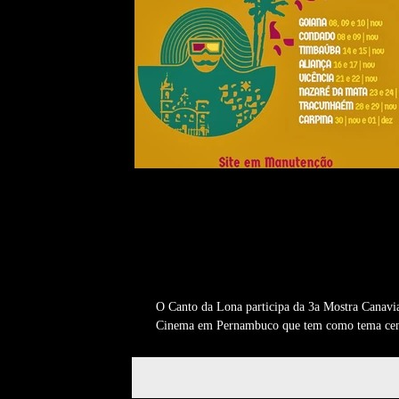
O CANTO DA LONA
PARTICIPA EM FESTIVA
QUE TEMATIZA A
MEMÓRIA EM
O Canto da Lona participa da 3a Mostra Canavi
Cinema em Pernambuco que tem como tema cen
PERNAMBUCO!
Memória.