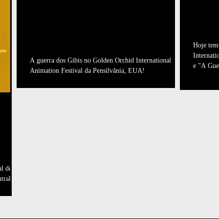
A GUERRA DOS GIBIS NUM
DOI
DOS PRINCIPAIS FESTIVAIS
VIV
DE ANIMAÇÃO DO
Hoje tem 
MUNDO!
Internati
A guerra dos Gibis no Golden Orchid International
e "A Gue
Animation Festival da Pensilvânia, EUA!
L
al de
tral a