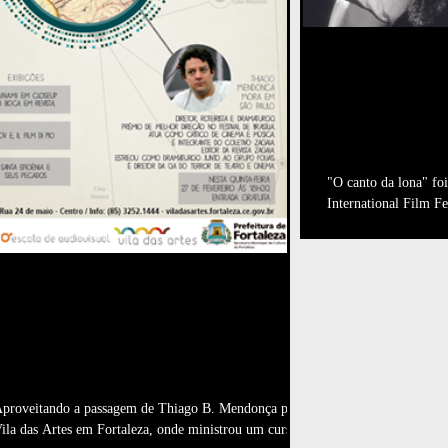
CANTO DA
SELECION
FESTIVAL
"O canto da lona" fo
International Film Fe
FILMES DA MEMÓRIA VIVA
SÃO EXIBIDOS NA VILA DAS
ARTES EM FORTALEZA!
proveitando a passagem de Thiago B. Mendonça pela
ila das Artes em Fortaleza, onde ministrou um curso