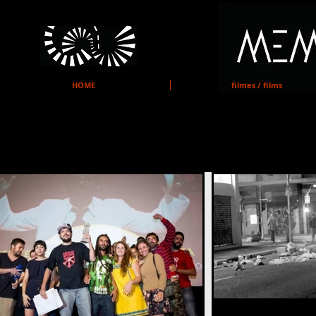
MEMO
HOME
filmes / films