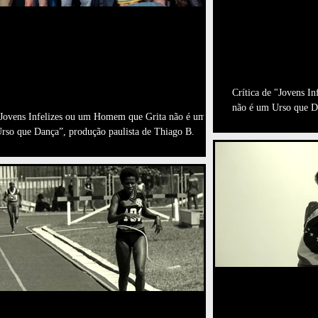
"Jovens In
"Jovens Infelizes ou Um
Homem que
Homem que Grita não é
um Urso q
um Urso que Dança" é o
Adoro Cin
Crítica de "Jovens 
grande vencedor da Mo
não é um Urso que D
Jovens Infelizes ou um Homem que Grita não é um
http://www.adorocine
rso que Dança”, produção paulista de Thiago B.
endonça, foi o grande vencedor do...
Essa sema