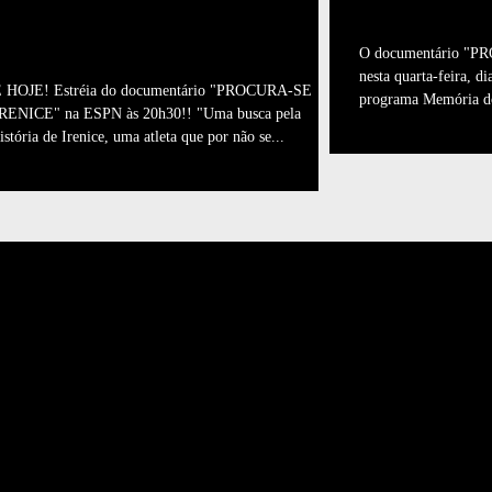
É hoje! Procura-se Irenice
da Memóri
na ESPN!
O documentário "P
nesta quarta-feira, d
 HOJE! Estréia do documentário "PROCURA-SE
programa Memória do
RENICE" na ESPN às 20h30!! "Uma busca pela
istória de Irenice, uma atleta que por não se...