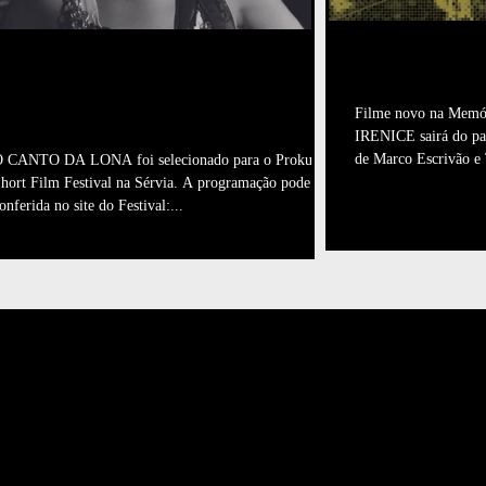
Procura-se
O CANTO DA LONA na
Sérvia!
Filme novo na Mem
IRENICE sairá do pap
de Marco Escrivão e
 CANTO DA LONA foi selecionado para o Prokuplje
hort Film Festival na Sérvia. A programação pode ser
onferida no site do Festival:...