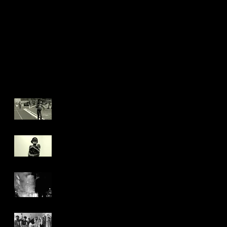
NOVOS DESAFIOS!
EXIBIÇÃO HORS
CONCOURS NO É
TUDO VERDADE!
Recent Posts
Mais um juri popular
no PROCURA-SE
IRENICE!
Nossos filmes
circulando!
Artigo do crítico
argentino Jorge Garcia
sobre Jovens Infelizes!
Entrevista com Thiago
B. Mendonça sobre