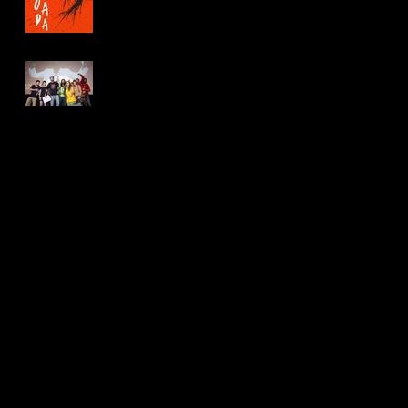
Contra o Fascismo.
Carta lida pela equipe
de Jovens Infelizes na
abertura da Mostra de
Tiradentes