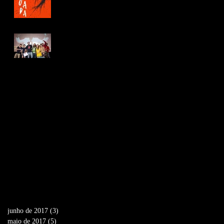
Contra o Fascismo.
Carta lida pela equipe
de Jovens Infelizes na
abertura da Mostra de
Tiradentes
Archive
junho de 2017
(3)
3 posts
maio de 2017
(5)
5 posts