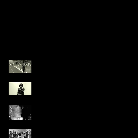
NOVOS DESAFIOS!
EXIBIÇÃO HORS
CONCOURS NO É
TUDO VERDADE!
Recent Posts
Mais um juri popular
no PROCURA-SE
IRENICE!
Nossos filmes
circulando!
Artigo do crítico
argentino Jorge Garcia
sobre Jovens Infelizes!
Entrevista com Thiago
B. Mendonça sobre