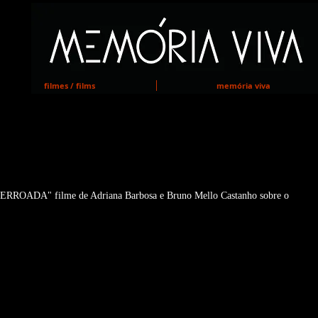
MEMORIA VIVA
filmes / films
memória viva
s as filmagens de "FERROADA"
FERROADA" filme de Adriana Barbosa e Bruno Mello Castanho sobre o 