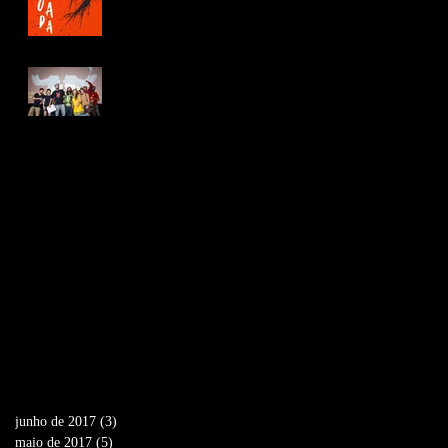
Contra o Fascismo.
Carta lida pela equipe
de Jovens Infelizes na
abertura da Mostra de
Tiradentes
Archive
junho de 2017
(3)
3 posts
maio de 2017
(5)
5 posts