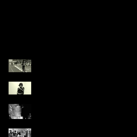
NOVOS DESAFIOS!
EXIBIÇÃO HORS
CONCOURS NO É
TUDO VERDADE!
Recent Posts
Mais um juri popular
no PROCURA-SE
IRENICE!
Nossos filmes
circulando!
Artigo do crítico
argentino Jorge Garcia
sobre Jovens Infelizes!
Entrevista com Thiago
B. Mendonça sobre