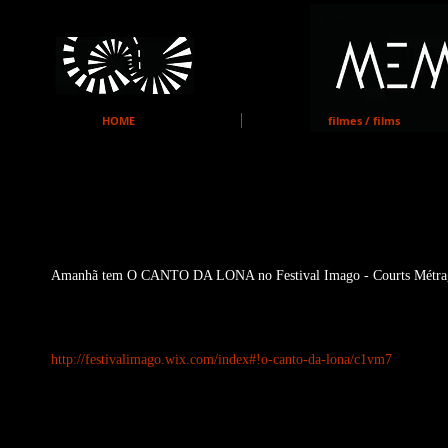
MEMO
HOME
filmes / films
O CANTO DA LONA AMANHÃ N
Amanhã tem O CANTO DA LONA no Festival Imago - Courts Métrages
http://festivalimago.wix.com/index#!o-canto-da-lona/c1vm7